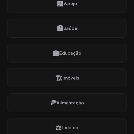
🏪
Varejo
🏥
Saúde
🏫
Educação
🏗️
Imóveis
🍕
Alimentação
⚖️
Jurídico