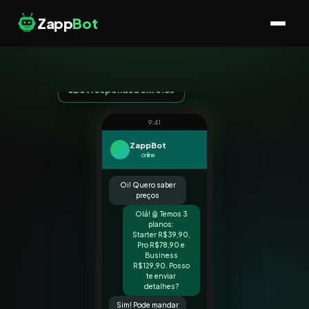
Zapp
Bot
Bot respondeu em 0.8s
9:41
ZappBot
online
Oi! Quero saber
preços
Olá! 🤖 Temos 3
planos:
Starter R$39,90,
Pro R$78,90 e
Business
R$129,90. Posso
te enviar
detalhes?
Sim! Pode mandar